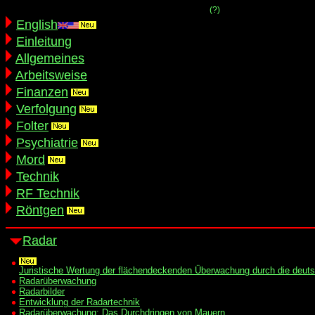
(?)
English
Einleitung
Allgemeines
Arbeitsweise
Finanzen
Verfolgung
Folter
Psychiatrie
Mord
Technik
RF Technik
Röntgen
Radar
Juristische Wertung der flächendeckenden Überwachung durch die deut
Radarüberwachung
Radarbilder
Entwicklung der Radartechnik
Radarüberwachung: Das Durchdringen von Mauern