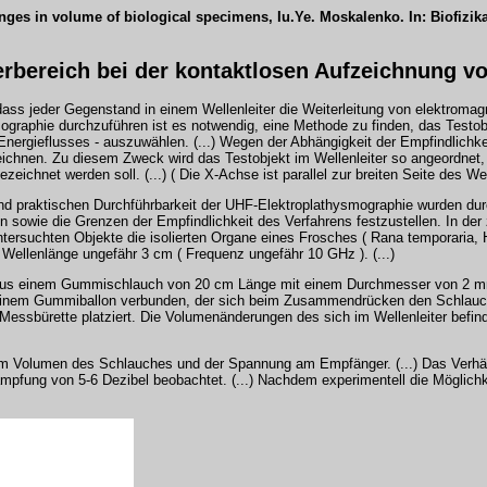
anges in volume of biological specimens, Iu.Ye. Moskalenko. In: Biofizik
rbereich bei der kontaktlosen Aufzeichnung v
ass jeder Gegenstand in einem Wellenleiter die Weiterleitung von elektromagn
aphie durchzuführen ist es notwendig, eine Methode zu finden, das Testobjekt
Energieflusses - auszuwählen. (...) Wegen der Abhängigkeit der Empfindlichk
chnen. Zu diesem Zweck wird das Testobjekt im Wellenleiter so angeordnet, 
hnet werden soll. (...) ( Die X-Achse ist parallel zur breiten Seite des Welle
 praktischen Durchführbarkeit der UHF-Elektroplathysmographie wurden durc
 sowie die Grenzen der Empfindlichkeit des Verfahrens festzustellen. In der 
ersuchten Objekte die isolierten Organe eines Frosches ( Rana temporaria, 
 Wellenlänge ungefähr 3 cm ( Frequenz ungefähr 10 GHz ). (...)
s aus einem Gummischlauch von 20 cm Länge mit einem Durchmesser von 2 mm
einem Gummiballon verbunden, der sich beim Zusammendrücken den Schlauch
er Messbürette platziert. Die Volumenänderungen des sich im Wellenleiter bef
Volumen des Schlauches und der Spannung am Empfänger. (...) Das Verhält
ämpfung von 5-6 Dezibel beobachtet. (...) Nachdem experimentell die Möglic