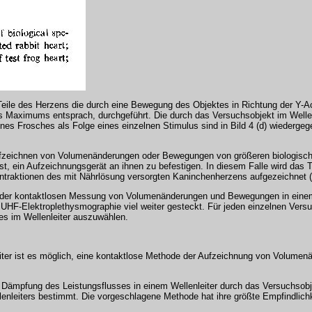
ile des Herzens die durch eine Bewegung des Objektes in Richtung der Y-Achs
es Maximums entsprach, durchgeführt. Die durch das Versuchsobjekt im Wellen
es Frosches als Folge eines einzelnen Stimulus sind in Bild 4 (d) wiederge
Aufzeichnen von Volumenänderungen oder Bewegungen von größeren biologische
t, ein Aufzeichnungsgerät an ihnen zu befestigen. In diesem Falle wird das
raktionen des mit Nährlösung versorgten Kaninchenherzens aufgezeichnet ( B
hkeit der kontaktlosen Messung von Volumenänderungen und Bewegungen in ein
UHF-Elektroplethysmographie viel weiter gesteckt. Für jeden einzelnen Versu
es im Wellenleiter auszuwählen.
eiter ist es möglich, eine kontaktlose Methode der Aufzeichnung von Volumenä
r Dämpfung des Leistungsflusses in einem Wellenleiter durch das Versuchsob
lenleiters bestimmt. Die vorgeschlagene Methode hat ihre größte Empfindlic