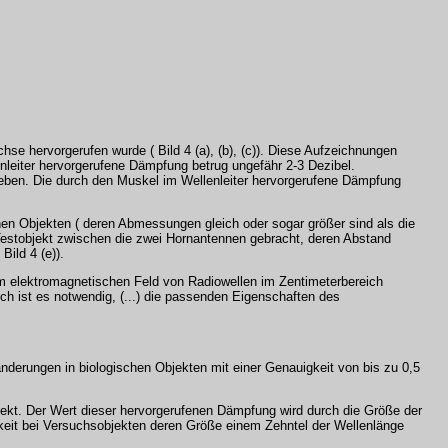
e hervorgerufen wurde ( Bild 4 (a), (b), (c)). Diese Aufzeichnungen
leiter hervorgerufene Dämpfung betrug ungefähr 2-3 Dezibel.
geben. Die durch den Muskel im Wellenleiter hervorgerufene Dämpfung
n Objekten ( deren Abmessungen gleich oder sogar größer sind als die
 Testobjekt zwischen die zwei Hornantennen gebracht, deren Abstand
ild 4 (e)).
em elektromagnetischen Feld von Radiowellen im Zentimeterbereich
ch ist es notwendig, (...) die passenden Eigenschaften des
nderungen in biologischen Objekten mit einer Genauigkeit von bis zu 0,5
jekt. Der Wert dieser hervorgerufenen Dämpfung wird durch die Größe der
hkeit bei Versuchsobjekten deren Größe einem Zehntel der Wellenlänge