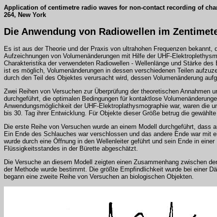
Application of centimetre radio waves for non-contact recording of ch
264, New York
Die Anwendung von Radiowellen im Zentimete
Es ist aus der Theorie und der Praxis von ultrahohen Frequenzen bekannt, d
Aufzeichnungen von Volumenänderungen mit Hilfe der UHF-Elektroplethysmogr
Charakteristika der verwendeten Radiowellen - Wellenlänge und Stärke des 
ist es möglich, Volumenänderungen in dessen verschiedenen Teilen aufzuzei
durch den Teil des Objektes verursacht wird, dessen Volumenänderung aufgezeic
Zwei Reihen von Versuchen zur Überprüfung der theoretischen Annahmen und
durchgeführt, die optimalen Bedingungen für kontaktlose Volumenänderungen
Anwendungsmöglichkeit der UHF-Elektroplathysmographie war, waren die unt
bis 30. Tag ihrer Entwicklung. Für Objekte dieser Größe betrug die gewählte
Die erste Reihe von Versuchen wurde an einem Modell durchgeführt, das
Ein Ende des Schlauches war verschlossen und das andere Ende war mit 
wurde durch eine Öffnung in den Wellenleiter geführt und sein Ende in ein
Flüssigkeitsstandes in der Bürette abgeschätzt.
Die Versuche an diesem Modell zeigten einen Zusammenhang zwischen dem 
der Methode wurde bestimmt. Die größte Empfindlichkeit wurde bei einer D
begann eine zweite Reihe von Versuchen an biologischen Objekten.