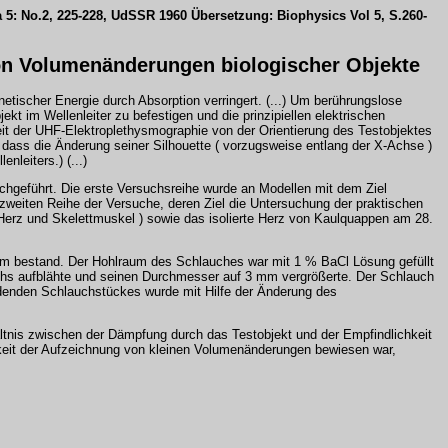
a 5: No.2, 225-228, UdSSR 1960 Übersetzung: Biophysics Vol 5, S.260-
on Volumenänderungen biologischer Objekte
etischer Energie durch Absorption verringert. (...) Um berührungslose
 im Wellenleiter zu befestigen und die prinzipiellen elektrischen
eit der UHF-Elektroplethysmographie von der Orientierung des Testobjektes
dass die Änderung seiner Silhouette ( vorzugsweise entlang der X-Achse )
nleiters.) (...)
hgeführt. Die erste Versuchsreihe wurde an Modellen mit dem Ziel
zweiten Reihe der Versuche, deren Ziel die Untersuchung der praktischen
Herz und Skelettmuskel ) sowie das isolierte Herz von Kaulquappen am 28.
 bestand. Der Hohlraum des Schlauches war mit 1 % BaCl Lösung gefüllt
s aufblähte und seinen Durchmesser auf 3 mm vergrößerte. Der Schlauch
indenden Schlauchstückes wurde mit Hilfe der Änderung des
nis zwischen der Dämpfung durch das Testobjekt und der Empfindlichkeit
hkeit der Aufzeichnung von kleinen Volumenänderungen bewiesen war,