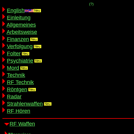
(?)
English
Einleitung
Allgemeines
Arbeitsweise
Finanzen
Verfolgung
Folter
Psychiatrie
Mord
Technik
RF Technik
Röntgen
Radar
Strahlenwaffen
RF Hören
RF Waffen