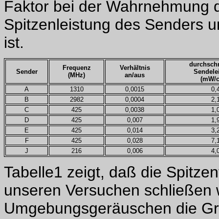
Faktor bei der Wahrnehmung d
Spitzenleistung des Senders un
ist.
durchschn
Frequenz
Verhältnis
Sender
Sendele
(MHz)
an/aus
(mW/
A
1310
0,0015
0,
B
2982
0,0004
2,
C
425
0,0038
1,
D
425
0,007
1,
E
425
0,014
3,
F
425
0,028
7,
J
216
0,006
4,
Tabelle1 zeigt, daß die Spitzen
unseren Versuchen schließen w
Umgebungsgeräuschen die Gr