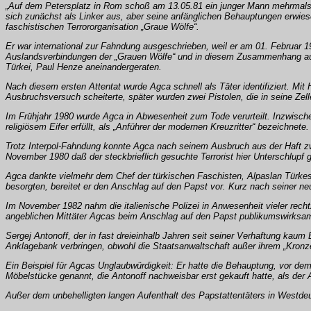
„Auf dem Petersplatz in Rom schoß am 13.05.81 ein junger Mann mehrmals au
sich zunächst als Linker aus, aber seine anfänglichen Behauptungen erwiesen
faschistischen Terrororganisation „Graue Wölfe“.
Er war international zur Fahndung ausgeschrieben, weil er am 01. Februar 19
Auslandsverbindungen der „Grauen Wölfe“ und in diesem Zusammenhang auch
Türkei, Paul Henze aneinandergeraten.
Nach diesem ersten Attentat wurde Agca schnell als Täter identifiziert. Mit
Ausbruchsversuch scheiterte, später wurden zwei Pistolen, die in seine Ze
Im Frühjahr 1980 wurde Agca in Abwesenheit zum Tode verurteilt. Inzwischen 
religiösem Eifer erfüllt, als „Anführer der modernen Kreuzritter“ bezeichnete.
Trotz Interpol-Fahndung konnte Agca nach seinem Ausbruch aus der Haft zwöl
November 1980 daß der steckbrieflich gesuchte Terrorist hier Unterschlupf g
Agca dankte vielmehr dem Chef der türkischen Faschisten, Alpaslan Türkes b
besorgten, bereitet er den Anschlag auf den Papst vor. Kurz nach seiner neu
Im November 1982 nahm die italienische Polizei in Anwesenheit vieler rechtz
angeblichen Mittäter Agcas beim Anschlag auf den Papst publikumswirksam f
Sergej Antonoff, der in fast dreieinhalb Jahren seit seiner Verhaftung kaum
Anklagebank verbringen, obwohl die Staatsanwaltschaft außer ihrem „Kronz
Ein Beispiel für Agcas Unglaubwürdigkeit: Er hatte die Behauptung, vor d
Möbelstücke genannt, die Antonoff nachweisbar erst gekauft hatte, als der At
Außer dem unbehelligten langen Aufenthalt des Papstattentäters in Westdeu