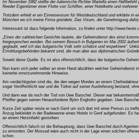
Im November 1982 stellte der italienische Richter Martella einen Haftbefeh
Reeder Eigentümer einer Flotte von Schiffen, einer Hotelkette und mehrerer
Trotzdem erhielt er ein Einreisevisum für Westdeutschland und erklärte in 
München wo ich meine Firma gründete. Das Visum, die Genehmigung dafür, e
Interessant ist dazu folgende Information, zu finden unter http://www.heut
„Eines der zahlreichen Gerüchte lautete, der Geheimdienst des einst kommu
freigesprochen worden. Bei seinem Besuch in Bulgarien im Mai 2002 äußerte
geglaubt, weil ich das bulgarische Volk sehr schätze und respektiere“. Unkl
Ermittlungsbehörden bekannt sind, die man aber aus diplomatischen Gründen
Soweit diese Quelle. Es ist also offensichtlich, dass der bulgarische Gehe
Nun kann sich jeder selber an einer Hand abzählen welcher Geheimdienst in 
keinerlei ernstzunehmende Hinweise.
Am verdächtigsten sind die, die den wegen Mordes an einem Chefredakteur i
sogar Veröffentlicht war und die Türkei auf seiner Auslieferung bestand, oh
Und dann war da noch der Tod von Uwe Barschel. Dieser war bekanntermaß
Pfeiffer gegen seinen Herausforderer Björn Engholm gegeben. Uwe Barschel
Kurze Zeit später reiste er nach Genf um sich dort mit einer Person zu tref
Anzug bekleidet in der Badewanne eines Hotels in Genf aufgefunden. Es hat
an einem Herzinfarkt gestorben.
Offensichtlich falsch ist die Behauptung, dass Uwe Barschel durch Agente
zu ermorden. Der Mossad wäre auch nicht in der Lage einen solchen offene
schon.