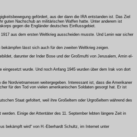
gigkeitsbewegung gefördert, aus der dann die IRA entstanden ist. Das Ziel
hr guten Nachschub an militärischen Waffen hatte. Unter anderem ist
kakorps gegen die Engländer deutsches Einflussgebiet.
n 1917 aus dem ersten Weltkrieg ausscheiden musste. Und Lenin war sicher
 bekämpfen lässt sich auch für den zweiten Weltkrieg zeigen.
gebildet, darunter der Inder Bose und der Großmufti von Jerusalem, Amin el-
tze eingesetzt wurde. Und noch Anfang 1945 wurden über dem Irak von dort
die Nordvietnamesen weitergegeben. Interessant ist, dass die Amerikaner
er für den Tod von vielen amerikanischen Soldaten gesorgt hat. Er ist
chen Staat gefoltert, weil ihre Großeltern oder Urgroßeltern während des
erden. Einige der Attentäter des 11. September lebten längere Zeit in
mus bekämpft wird“ von H.-Eberhardt Schultz, im Internet unter