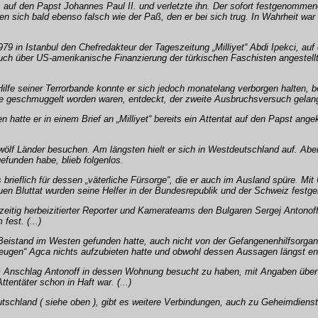
f den Papst Johannes Paul II. und verletzte ihn. Der sofort festgenommene Tä
 sich bald ebenso falsch wie der Paß, den er bei sich trug. In Wahrheit war 
79 in Istanbul den Chefredakteur der Tageszeitung „Milliyet“ Abdi Ipekci, au
 über US-amerikanische Finanzierung der türkischen Faschisten angestellt 
 Hilfe seiner Terrorbande konnte er sich jedoch monatelang verborgen halten, 
lle geschmuggelt worden waren, entdeckt, der zweite Ausbruchsversuch gelang
hatte er in einem Brief an „Milliyet“ bereits ein Attentat auf den Papst ang
f Länder besuchen. Am längsten hielt er sich in Westdeutschland auf. Aber se
efunden habe, blieb folgenlos.
rieflich für dessen „väterliche Fürsorge“, die er auch im Ausland spüre. Mi
en Bluttat wurden seine Helfer in der Bundesrepublik und der Schweiz festgen
eitig herbeizitierter Reporter und Kamerateams den Bulgaren Sergej Antonoff, 
est. (...)
 Beistand im Westen gefunden hatte, auch nicht von der Gefangenenhilfsorgani
eugen“ Agca nichts aufzubieten hatte und obwohl dessen Aussagen längst en
em Anschlag Antonoff in dessen Wohnung besucht zu haben, mit Angaben über 
tentäter schon in Haft war. (...)
tschland ( siehe oben ), gibt es weitere Verbindungen, auch zu Geheimdienst