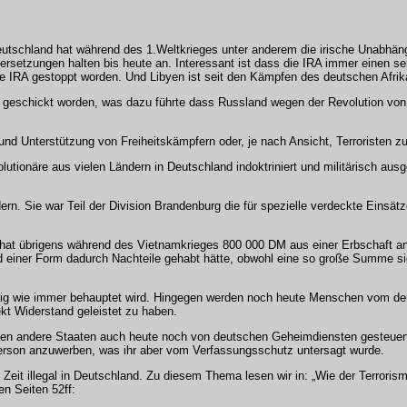
 Deutschland hat während des 1.Weltkrieges unter anderem die irische Unabhän
ersetzungen halten bis heute an. Interessant ist dass die IRA immer einen se
ie IRA gestoppt worden. Und Libyen ist seit den Kämpfen des deutschen Afri
d geschickt worden, was dazu führte dass Russland wegen der Revolution vo
 Unterstützung von Freiheitskämpfern oder, je nach Ansicht, Terroristen zu
utionäre aus vielen Ländern in Deutschland indoktriniert und militärisch aus
rn. Sie war Teil der Division Brandenburg die für spezielle verdeckte Einsä
at übrigens während des Vietnamkrieges 800 000 DM aus einer Erbschaft an 
 einer Form dadurch Nachteile gehabt hätte, obwohl eine so große Summe sich
g wie immer behauptet wird. Hingegen werden noch heute Menschen vom deuts
t Widerstand geleistet zu haben.
gen andere Staaten auch heute noch von deutschen Geheimdiensten gesteuert w
Person anzuwerben, was ihr aber vom Verfassungsschutz untersagt wurde.
Zeit illegal in Deutschland. Zu diesem Thema lesen wir in: „Wie der Terroris
n Seiten 52ff: