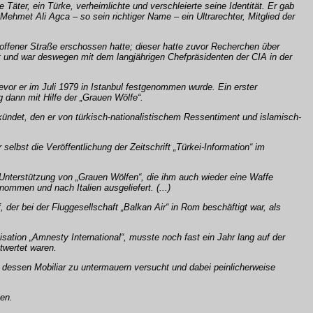
ter, ein Türke, verheimlichte und verschleierte seine Identität. Er gab
Mehmet Ali Agca – so sein richtiger Name – ein Ultrarechter, Mitglied der
f offener Straße erschossen hatte; dieser hatte zuvor Recherchen über
und war deswegen mit dem langjährigen Chefpräsidenten der CIA in der
bevor er im Juli 1979 in Istanbul festgenommen wurde. Ein erster
 dann mit Hilfe der „Grauen Wölfe“.
ekündet, den er von türkisch-nationalistischem Ressentiment und islamisch-
lbst die Veröffentlichung der Zeitschrift „Türkei-Information“ im
t Unterstützung von „Grauen Wölfen“, die ihm auch wieder eine Waffe
ommen und nach Italien ausgeliefert. (...)
der bei der Fluggesellschaft „Balkan Air“ in Rom beschäftigt war, als
sation „Amnesty International“, musste noch fast ein Jahr lang auf der
twertet waren.
dessen Mobiliar zu untermauern versucht und dabei peinlicherweise
en.