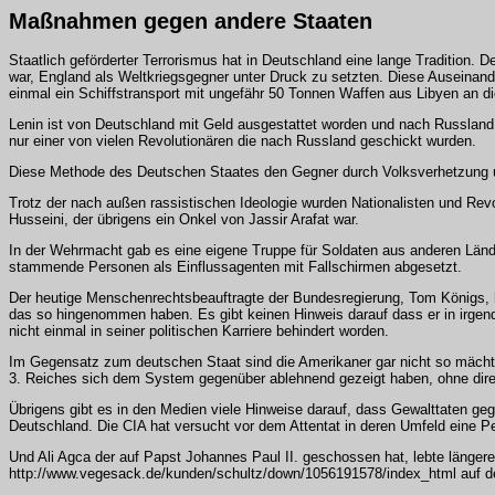
Maßnahmen gegen andere Staaten
Staatlich geförderter Terrorismus hat in Deutschland eine lange Tradition.
war, England als Weltkriegsgegner unter Druck zu setzten. Diese Auseinand
einmal ein Schiffstransport mit ungefähr 50 Tonnen Waffen aus Libyen an d
Lenin ist von Deutschland mit Geld ausgestattet worden und nach Russlan
nur einer von vielen Revolutionären die nach Russland geschickt wurden.
Diese Methode des Deutschen Staates den Gegner durch Volksverhetzung und
Trotz der nach außen rassistischen Ideologie wurden Nationalisten und Revol
Husseini, der übrigens ein Onkel von Jassir Arafat war.
In der Wehrmacht gab es eine eigene Truppe für Soldaten aus anderen Lände
stammende Personen als Einflussagenten mit Fallschirmen abgesetzt.
Der heutige Menschenrechtsbeauftragte der Bundesregierung, Tom Königs, h
das so hingenommen haben. Es gibt keinen Hinweis darauf dass er in irgend
nicht einmal in seiner politischen Karriere behindert worden.
Im Gegensatz zum deutschen Staat sind die Amerikaner gar nicht so mächti
3. Reiches sich dem System gegenüber ablehnend gezeigt haben, ohne direk
Übrigens gibt es in den Medien viele Hinweise darauf, dass Gewalttaten ge
Deutschland. Die CIA hat versucht vor dem Attentat in deren Umfeld eine 
Und Ali Agca der auf Papst Johannes Paul II. geschossen hat, lebte längere 
http://www.vegesack.de/kunden/schultz/down/1056191578/index_html auf de