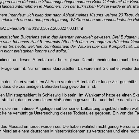
l gegen einen türkischen Staatsangehörigen namens Bekir Celenk mit der Beschu
 Handelsunternehmen in München, von der türkischen Polizei wurde er als Mafi
einem Interview: „Ich blieb dort nach Ablauf meines Visums weitere 20 Tage, 
rhielt ich von der dortigen Regierung. Wußten denn die bundesdeutsche Pol
e.de/ZDFheute/Inhalt/19/0,3672,2058227,00.html
nistischen Bulgariens sei in das Attentat verwickelt gewesen. Drei Bulgare
 sich Johannes Paul II. erstmals öffentlich dazu. Er sagte zu Präsident Geo
ar ist bis heute, welchen Kenntnisstand der Vatikan über das Komplott hat. Es 
 nicht preisgeben konnte und wollte.“
imdienst an diesem Attentat nicht beteiligt war. Damit scheiden dann auch di
Frage kommt. Nur um eines klarzustellen: Es waren mit Sicherheit weder die A
n der Türkei verurteilten Ali Agca vor dem Attentat über lange Zeit geschütz
ne dass die zuständigen Behörden tätig geworden sind.
en Ministerpräsident in Schleswig Holstein. Im Wahlkampf hatte es einen
 stritt ab, dass er von diesen Maßnahmen gewusst hat und drohte damit ausz
fen, die ihm in dieser Angelegenheit bei seiner Entlastung angeblich helfen w
 keine vernünftige Untersuchung dieses Todesfalles gegeben. Ein von der Fami
n des Mossad ermordet worden sei. Die haben wahrlich nicht genug Personal 
n Mord an einem deutschen Ministerpräsidenten zu vertuschen und eine recht