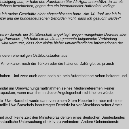
ldigung aus, er habe den Papstattentäter Ali Agca unterstützt. Er ist als
aboss beschrieben, gegen den ein internationaler Haftbefehl vorliegt.
da ich meine Geschäfte nicht abgeschlossen hatte. Am 14. Juni war ich in
izei und die bundesdeutschen Behörden nicht, dass ich gesucht werde?“
n waren damals der Mittäterschaft angeklagt, wegen mangelnder Beweise aber
rgi Parvanov: „Ich habe nie an die so genannte bulgarische Verbindung
wird vermutet, dass dort einige bisher unveröffentlichte Informationen der
e anderen ehemaligen Ostblockstaaten aus.
merikaner, noch die Türken oder die Italiener. Dafür gibt es ja auch
t haben. Und zwar auch dann noch als sein Aufenthaltsort schon bekannt und
 Skandal um Überwachungsmaßnahmen seines Medienreferenten Reiner
upacken, wenn man ihm in dieser Angelegenheit nicht helfen würde.
ollte. Uwe Barschel wurde dann von einem Stern Reporter tot aber mit einem
lie Uwe Barschels beauftragter Detektiv ist vor Abschluss seiner Arbeit
und auch keine Zeit den Ministerpräsidenten eines deutschen Bundeslandes
sstaatliche Untersuchung effektiv zu verhindern. Andere Geheimdienste