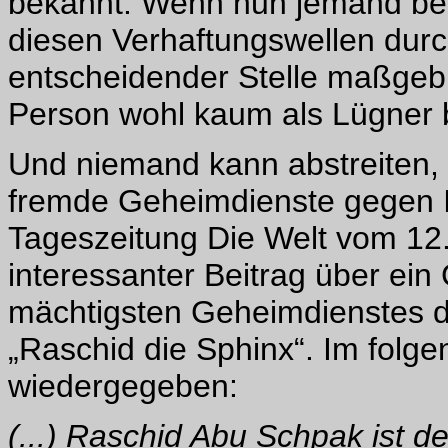
bekannt. Wenn nun jemand be
diesen Verhaftungswellen du
entscheidender Stelle maßgebli
Person wohl kaum als Lügner 
Und niemand kann abstreiten,
fremde Geheimdienste gegen Is
Tageszeitung Die Welt vom 12.
interessanter Beitrag über ei
mächtigsten Geheimdienstes de
„Raschid die Sphinx“. Im folg
wiedergegeben:
(...) Raschid Abu Schpak ist de