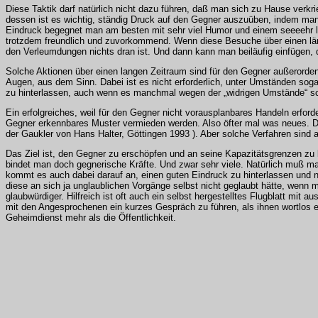
Diese Taktik darf natürlich nicht dazu führen, daß man sich zu Hause verkr
dessen ist es wichtig, ständig Druck auf den Gegner auszuüben, indem man
Eindruck begegnet man am besten mit sehr viel Humor und einem seeeehr l
trotzdem freundlich und zuvorkommend. Wenn diese Besuche über einen länge
den Verleumdungen nichts dran ist. Und dann kann man beiläufig einfügen,
Solche Aktionen über einen langen Zeitraum sind für den Gegner außerorde
Augen, aus dem Sinn. Dabei ist es nicht erforderlich, unter Umständen sog
zu hinterlassen, auch wenn es manchmal wegen der „widrigen Umstände“ sch
Ein erfolgreiches, weil für den Gegner nicht vorausplanbares Handeln erfor
Gegner erkennbares Muster vermieden werden. Also öfter mal was neues. Der
der Gaukler von Hans Halter, Göttingen 1993 ). Aber solche Verfahren sind 
Das Ziel ist, den Gegner zu erschöpfen und an seine Kapazitätsgrenzen zu 
bindet man doch gegnerische Kräfte. Und zwar sehr viele. Natürlich muß man
kommt es auch dabei darauf an, einen guten Eindruck zu hinterlassen und 
diese an sich ja unglaublichen Vorgänge selbst nicht geglaubt hätte, wenn 
glaubwürdiger. Hilfreich ist oft auch ein selbst hergestelltes Flugblatt mi
mit den Angesprochenen ein kurzes Gespräch zu führen, als ihnen wortlos 
Geheimdienst mehr als die Öffentlichkeit.