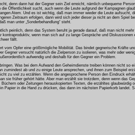
iecht, denn dann hat der Gegner sein Ziel erreicht, nämlich unbequeme Persone
 die Öffentlichkeit sucht, auch wenn die Leute aufgrund der Kampagnen glau
angen Atem. Und es ist wichtig, daß man immer wieder die Leute aufsucht, 
ren Zeitraum erfolgen, dann wird sich jeder dieser ja nicht an dem Spiel bet
 daß man unter „Sonderbehandlung“ steht.
ntlich peinlich, denn das System beruht ja gerade darauf, daß man nicht meh
ar kontraproduktiv, wenn man sich auf zu lange Gespräche und Diskussionen e
wer fällt.
dert vom Opfer eine größtmögliche Mobilität. Das bindet gegnerische Kräfte u
 Gegner versucht natürlich die Zielperson zu isolieren, was mehr oder wenige
außerordentlich aufwendig und deshalb für den Gegner ein Problem.
bringen. Was bei dem Aufwand den Geheimdienste treiben können nicht so einf
 zumindest ab und zu einige Leute ansprechen, und ihnen zum Beispiel erzähl
nicht zu viel zu erzählen. Wenn die angesprochene Person den Eindruck erhä
man sie früher gehört hätte. Aber man erzählt sie trotzdem, denn wenn das G
t aus Büchern oder Zeitungen herauskopierten Texten, die erzähltes glaubwürdig
ein Papier in die Hand zu drücken, das dann im nächsten Papierkorb landet.