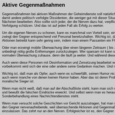
Aktive Gegenmaßnahmen
Gegenmaßnahmen bei aktiven Maßnahmen der Geheimdienste soll natürlich n
damit andere politisch verfolgte Dissidenten, die weniger gut mit dieser Sit
Nächsten bearbeiten. Also sollte sich jeder, der die Nerven dazu hat, verp
Verfolgung schützen. Und das ist auf jeden Fall als Erfolg zu werten.
Um die eigenen Nerven zu schonen, kann es manchmal von Vorteil sein, eine
zwingt den Gegner entsprechend viel Personal bereitzuhalten. Wichtig ist,
Aktionen betreibt kann sehr gering sein, indem man einem Passanten ein Flu
Oder man erzwingt mobile Überwachung über einen längeren Zeitraum ( bis z
unbedingt nötig große Entfernungen zurückzulegen. Wer sparsam ist kann 
normalen Überwachung zuhause, denn die läuft ja weiter. Und während die
Auch wenn diese Personen mit Desinformation und Zersetzung bearbeitet we
vorbeikommt wird sich der eine oder andere seine Gedanken machen. Und ma
Wichtig ist, daß man als Opfer, auch wenn es schwerfällt, seinen Humor ni
auch wenn manche von denen keinen Humor haben. Aber das ist deren Probl
moralische Sieger ist.
Wenn man nicht weiß, daß man auf der Abschußliste steht, kann man sich ni
und bewußt die falschen Eindrücke erweckt. Und selbst wenn man es herausf
Sonderbehandlung eines Nachrichtendienstes steht.
Wenn man versucht solche Geschichten vor Gericht auszutragen, hat man sch
den Gegner nervenaufreibende, weil überraschende Aktionen und Gegenmaßn
einzulassen. Das zehrt nur an den Nerven. Erfolgreicher ist es, den Gegner m