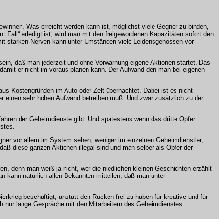
innen. Was erreicht werden kann ist, möglichst viele Gegner zu binden,
 „Fall“ erledigt ist, wird man mit den freigewordenen Kapazitäten sofort den
nd mit starken Nerven kann unter Umständen viele Leidensgenossen vor
sein, daß man jederzeit und ohne Vorwarnung eigene Aktionen startet. Das
, damit er nicht im voraus planen kann. Der Aufwand den man bei eigenen
us Kostengründen im Auto oder Zelt übernachtet. Dabei ist es nicht
r einen sehr hohen Aufwand betreiben muß. Und zwar zusätzlich zu der
ahren der Geheimdienste gibt. Und spätestens wenn das dritte Opfer
nstes.
egner vor allem im System sehen, weniger im einzelnen Geheimdienstler,
ß diese ganzen Aktionen illegal sind und man selber als Opfer der
n, denn man weiß ja nicht, wer die niedlichen kleinen Geschichten erzählt
n kann natürlich allen Bekannten mitteilen, daß man unter
krieg beschäftigt, anstatt den Rücken frei zu haben für kreative und für
h nur lange Gespräche mit den Mitarbeitern des Geheimdienstes