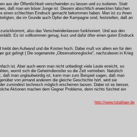
n aus der Öffentlichkeit verschwinden zu lassen und zu isolieren. Statt
ben, daß man ein böser Junge ist. Diesem absichtlich erweckten falschen
die einen schlechten Eindruck gemacht bekommen haben. Man ist zu ihnen
eiligten, die im Grunde auch Opfer der Kampagne sind, feststellen, daß an
r zurückkommt, also das Verschwindenlassen funktioniert. Und aus den
inläßt. Es ist vollkommen genug, kurz und dafür öfter einen guten Eindruck
nd treibt den Aufwand und die Kosten hoch. Dabei muß vor allem ein für den
r gut gelingt ( Die sogenannte „Observationsglocke“, nachzulesen in Krieg
ach ist. Aber auch wenn man nicht unbedingt viele Leute erreicht, so
en, womit sich die Geheimdienstler so die Zeit vertreiben. Natürlich
lt, daß man unglaubwürdig ist, kann man zum Beispiel sagen, daß man
egenüber von jemand anderem die gleiche Geschichte hört, wird sie
 oder zumindest technisch möglich erscheinen lassen. Dabei ist es besser,
 Solche Aktionen machen dem Gegner Probleme, denn nichts fürchtet ein
http://www.totalitaer.de