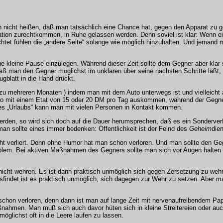
icht heißen, daß man tatsächlich eine Chance hat, gegen den Apparat zu gew
uation zurechtkommen, in Ruhe gelassen werden. Denn soviel ist klar: Wenn ein
flichtet fühlen die „andere Seite“ solange wie möglich hinzuhalten. Und jema
 kleine Pause einzulegen. Während dieser Zeit sollte dem Gegner aber klar 
 daß man den Gegner möglichst im unklaren über seine nächsten Schritte läßt
gblatt in die Hand drückt.
u mehreren Monaten ) indem man mit dem Auto unterwegs ist und vielleicht a
so mit einem Etat von 15 oder 20 DM pro Tag auskommen, während der Gegne
ses „Urlaubs“ kann man mit vielen Personen in Kontakt kommen.
rden, so wird sich doch auf die Dauer herumsprechen, daß es ein Sonderverf
n sollte eines immer bedenken: Öffentlichkeit ist der Feind des
Geheim
die
cht verliert. Denn ohne Humor hat man schon verloren. Und man sollte den G
em. Bei aktiven Maßnahmen des Gegners sollte man sich vor Augen halten da
cht wehren. Es ist dann praktisch unmöglich sich gegen Zersetzung zu wehre
indet ist es praktisch unmöglich, sich dagegen zur Wehr zu setzen. Aber ma
on verloren, denn dann ist man auf lange Zeit mit nervenaufreibendem Papier
ahmen. Man muß sich auch davor hüten sich in kleine Streitereien oder auc
öglichst oft in die Leere laufen zu lassen.